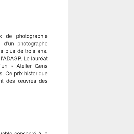
e présence mortelle
x de photographie
. Au cours de cette
il d’un photographe
age désespéré pour
s plus de trois ans.
 l’ADAGP. Le lauréat
d’un « Atelier Gens
s. Ce prix historique
 Liu
ent des œuvres des
uable consacré à la