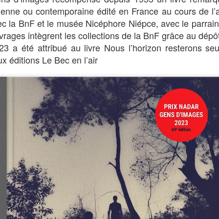
enne ou contemporaine édité en France au cours de l’an
ec la BnF et le musée Nicéphore Niépce, avec le parrai
vrages intègrent les collections de la BnF grâce au dépôt
3 a été attribué au livre Nous l’horizon resterons se
ux éditions Le Bec en l’air
Publié il y a
3 days ago
par Unknown
0
Ajouter un commentaire