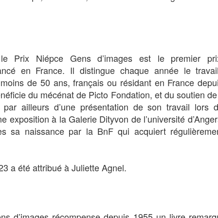
ge brume engloutit une métropole futuriste et libère un
le Prix Niépce Gens d’images est le premier pri
 jeune femme troublée part à la recherche de son père
lancé en France. Il distingue chaque année le trava
 croise celui d’un GI américain engagé dans un voy
moins de 50 ans, français ou résidant en France depui
l’Enfer.
énéficie du mécénat de Picto Fondation, et du soutien de
: Nicolas Winding Refn
r
e par ailleurs d’une présentation de son travail lors 
e exposition à la Galerie Dityvon de l’université d’Anger
Melton, Sophie Thatcher, Kristine Frøseth, Havana Rose
ès sa naissance par la BnF qui acquiert régulièrem
tembre
3 a été attribué à Juliette Agnel.
ns d’images récompense depuis 1955 un livre remarq