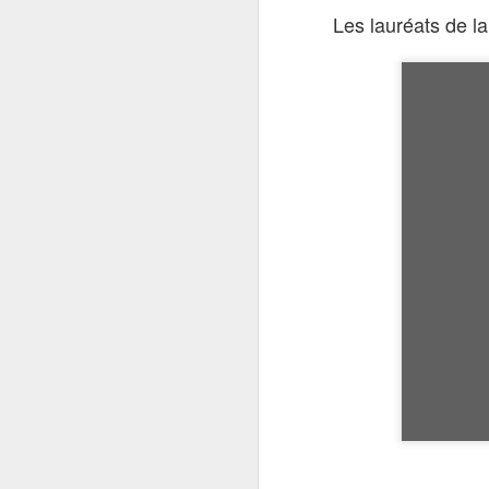
Les lauréats de l
Film présenté à la
Synopsis
Dans un village c
héroïques de la lu
matriarche du vill
un nouveau plan d
centre d'un jeu d
propre force, Naf
même. Ni elle ni 
Mihad Murta
Avec