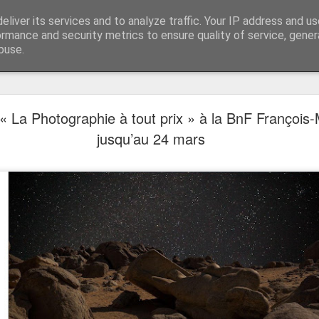
liver its services and to analyze traffic. Your IP address and u
ssais
ormance and security metrics to ensure quality of service, gene
buse.
IVATE HELL - Découvrez la bande-annonce. Au c
« La Photographie à tout prix » à la BnF François-
septembre
jusqu’au 24 mars
 - Sélection Officielle Hors Compétition