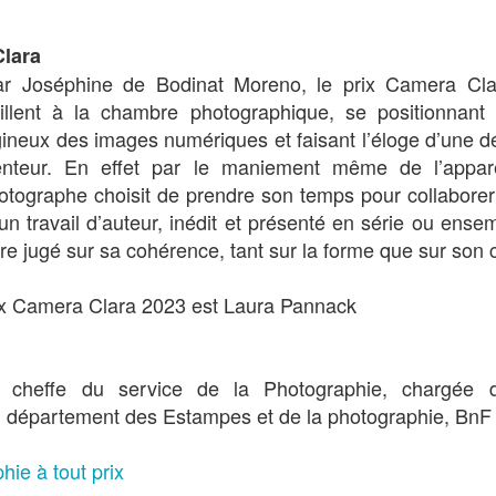
Clara
travaille
dans les champs de coton
. dans son village l'a
r Joséphine de Bodinat Moreno, le prix Camera Cla
 sa grand-mère toute puissante, sorte de marabout.
vaillent à la chambre photographique, se positionna
ndre de bateau, et il lui faudrait bientôt accepter le mar
gineux des images numériques et faisant l’éloge d’une d
s une certaine modernité est là, représentée par l
enteur. En effet par le maniement même de l’appare
ipation, Nafisa
résiste
au conformisme,
à la tradition
photographe choisit de prendre son temps pour collaborer 
n excision.
n travail d’auteur, inédit et présenté en série ou en
 réalise un film sensible, plein de lumière, de couleu
̂tre jugé sur sa cohérence, tant sur la forme que sur son
 par les apparitions furtives d'un ange aux ailes noires.
rix Camera Clara 2023 est Laura Pannack
 cheffe du service de la Photographie, chargée d
 département des Estampes et de la photographie, BnF
ie à tout prix