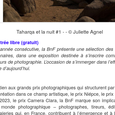
Taharqa et la nuit #1 - - © Juliette Agnel
rée libre (gratuit)
 année consécutive, la BnF présente une sélection des 
enaires, dans une exposition destinée à s’inscrire c
rs de photographie. L’occasion de s’immerger dans l’ef
 d’aujourd’hui.
tien aux grands prix photographiques qui structurent par 
réation dans ce champ artistique, le prix Niépce, le pri
 2023, le prix Camera Clara, la BnF marque son implic
monde photographique – photographes, tireurs, édit
galeries qui, en France, contribuent à l’émergence et à l