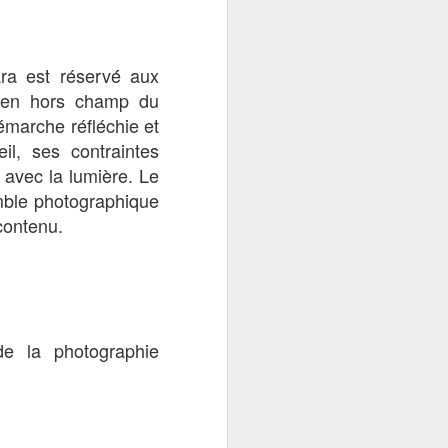
utorité, la tradition
ra est réservé́ aux
 Nafisa ne doit se
nt en hors champ du
i que sa
grand-mère
émarche réfléchie et
e smartphone. A
la
il, ses contraintes
,
comme elle a su
avec la lumière. Le
semble photographique
rs, et empreint de
 contenu.
e la photographie