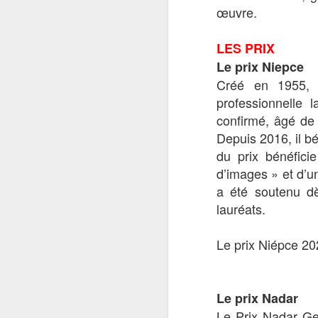
œuvre.
Synopsis
LES PRIX
Le prix Niepce
Alors qu’une étran
Créé en 1955, 
insaisissable, une
professionnelle 
quête, son destin
confirmé, âgé de 
arracher sa fille de 
Depuis 2016, il b
Un film réalisé pa
du prix bénéfici
d’images » et d’un
Charles 
Casting :
a été soutenu d
lauréats.
Sortie le 23 sep
Le prix Niépce 202
Le prix Nadar
Le Prix Nadar Ge