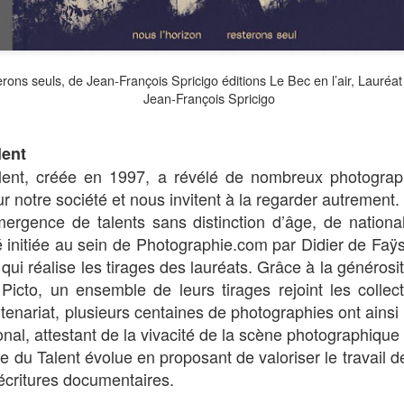
QUEEN. Portrait sensible de Nafisa, jeune soud
quête d'émancipation
erons seuls, de Jean-François Spricigo éditions Le Bec en l’air, Lauréa
Jean-François Spricigo
lent
ent, créée en 1997, a révélé de nombreux photograp
ur notre société et nous invitent à la regarder autrement.
émergence de talents sans distinction d’âge, de nationa
é initiée au sein de Photographie.com par Didier de Faÿs
 qui réalise les tirages des lauréats. Grâce à la généros
 Picto, un ensemble de leurs tirages rejoint les colle
enariat, plusieurs centaines de photographies ont ainsi 
onal, attestant de la vivacité de la scène photographiqu
e du Talent évolue en proposant de valoriser le travail d
 écritures documentaires.