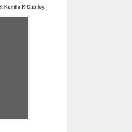
et Kamila K Stanley.
 milieu des récits
r sa grand-mère, la
 de l'étranger avec
isa se retrouve au
t conscience de sa
e coton – et elle-