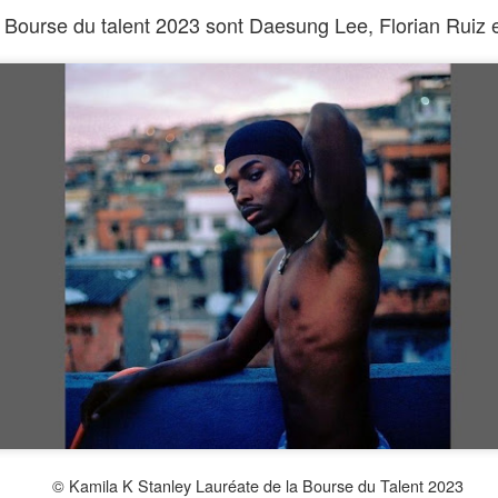
a Bourse du talent 2023 sont Daesung Lee, Florian Ruiz 
 Semaine de la critique de Venise 2025
otonnier du Soudan, l'adolescente Nafisa est élevée au
tte contre les colonisateurs britanniques racontés pa
age, Al-Sit. Mais lorsqu'un jeune homme d'affaires arrive
e développement et du coton génétiquement modifié, Naf
e pouvoir qui déterminera l'avenir du village. Prenan
isa se lance dans une quête pour sauver les champs d
sa communauté ne seront plus jamais les mêmes.
© Kamila K Stanley Lauréate de la Bourse du Talent 2023
da, Rabha Mohamed Mahmoud, Talaat Farid