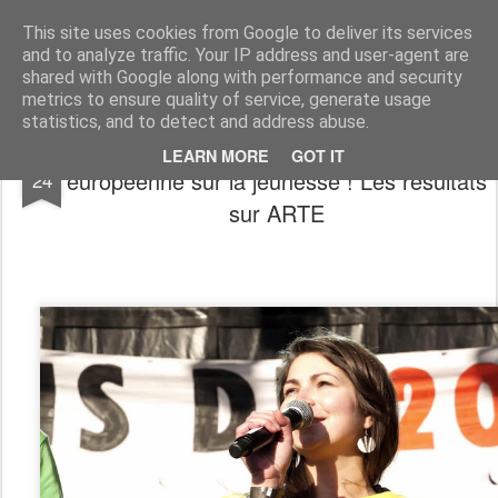
frenchtouch2
films, séries, music, vins , essais
This site uses cookies from Google to deliver its services
and to analyze traffic. Your IP address and user-agent are
Pages
shared with Google along with performance and security
metrics to ensure quality of service, generate usage
statistics, and to detect and address abuse.
"Il est temps" une vaste enquête
NOV
LEARN MORE
GOT IT
européenne sur la jeunesse ! Les résultats
24
sur ARTE